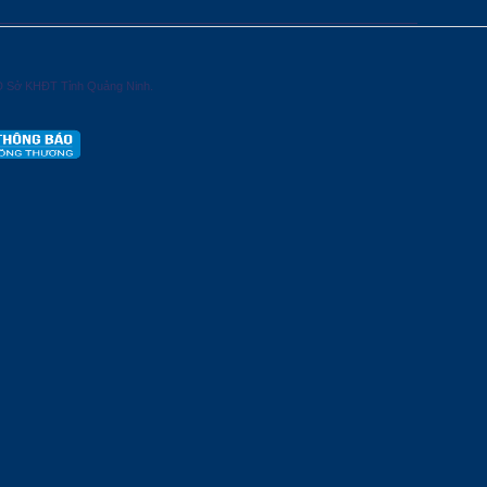
D Sở KHĐT Tỉnh Quảng Ninh.