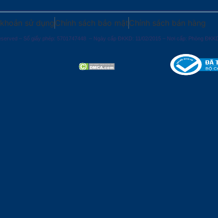
 khoản sử dụng
Chính sách bảo mật
Chính sách bán hàng
erved – Số giấy phép: 5701747448 – Ngày cấp ĐKKD: 11/02/2015 – Nơi cấp: Phòng ĐKK