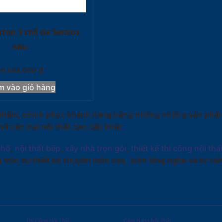
ston 3 chỗ da Santos
nâu
40.500.000
₫
m vào giỏ hàng
ản phẩm, chinh phục khách hàng bằng những những sản phẩm
 các loại nội thất cao cấp khác
phố
,
nội thất bếp
,
xây nhà trọn gói
,
thiết kế thi công nội thấ
 trúc sư thiết kế chuyên môn cao, luôn lắng nghe và tư v
Thi Công Nội Thất
Cẩm Nang Nội Thất