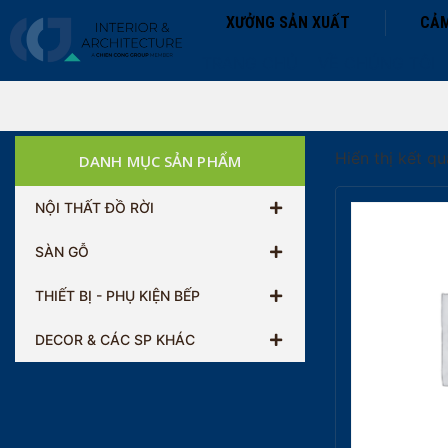
XƯỞNG SẢN XUẤT
CẢM
TRANG CHỦ
VỀ CHÚNG TÔI
Hiển thị kết q
DANH MỤC SẢN PHẨM
NỘI THẤT ĐỒ RỜI
SÀN GỖ
THIẾT BỊ - PHỤ KIỆN BẾP
DECOR & CÁC SP KHÁC