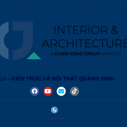
CJ – KIẾN TRÚC VÀ NỘI THẤT QUẢNG NINH
093.8598.666