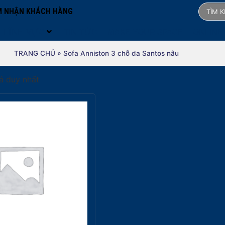
 NHẬN KHÁCH HÀNG
LĨNH VỰC
TIN TỨC
MAKE YOUR SPACE
ONLINE
TRANG CHỦ
»
Sofa Anniston 3 chỗ da Santos nâu
uả duy nhất