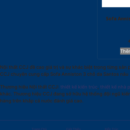
Sofa Anni
Thê
Nội thất CCJ đề cao giá trị và sự khác biệt trong từng s
CCJ chuyên cung cấp Sofa Anniston 3 chỗ da Santos nâu và
Thương hiệu Nội thất CCJ:
thiết kế kiến trúc
,
thiết kế nhà 
khác. Thương hiệu CCJ đang sở hữu hệ thống đội ngũ kiến
hàng trên khắp cả nước đánh giá cao.
Trang Chủ
Giới Thiệu
Kiến Trúc