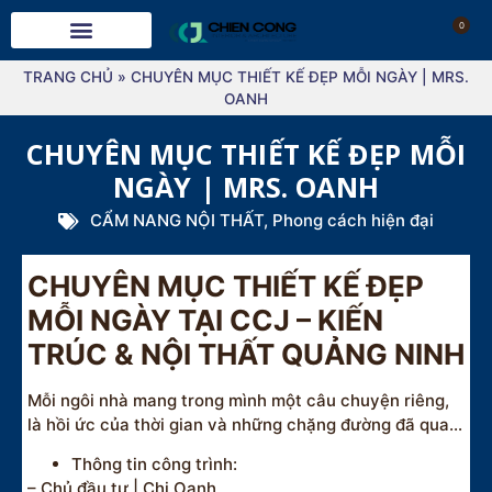
0
TRANG CHỦ
»
CHUYÊN MỤC THIẾT KẾ ĐẸP MỖI NGÀY | MRS.
OANH
CHUYÊN MỤC THIẾT KẾ ĐẸP MỖI
NGÀY | MRS. OANH
CẨM NANG NỘI THẤT
,
Phong cách hiện đại
CHUYÊN MỤC THIẾT KẾ ĐẸP
MỖI NGÀY TẠI CCJ – KIẾN
TRÚC & NỘI THẤT QUẢNG NINH
Mỗi ngôi nhà mang trong mình một câu chuyện riêng,
là hồi ức của thời gian và những chặng đường đã qua…
Thông tin công trình:
– Chủ đầu tư | Chị Oanh