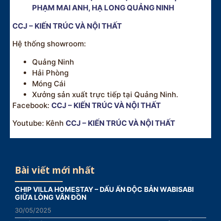
PHẠM MAI ANH, HẠ LONG QUẢNG NINH
CCJ – KIẾN TRÚC VÀ NỘI THẤT
Hệ thống showroom:
Quảng Ninh
Hải Phòng
Móng Cái
Xưởng sản xuất trực tiếp tại Quảng Ninh.
Facebook:
CCJ – KIẾN TRÚC VÀ NỘI THẤT
Youtube: Kênh
CCJ – KIẾN TRÚC VÀ NỘI THẤT
Bài viết mới nhất
CHIP VILLA HOMESTAY – DẤU ẤN ĐỘC BẢN WABISABI
GIỮA LÒNG VÂN ĐỒN
30/05/2025