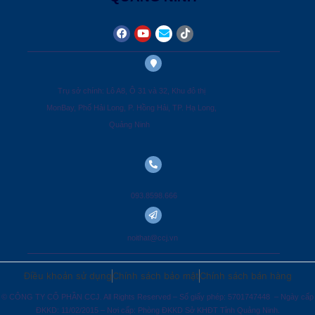
Trụ sở chính: Lô A8, Ô 31 và 32, Khu đô thị
MonBay, Phố Hải Long, P. Hồng Hải, TP. Hạ Long,
Quảng Ninh
093.8598.666
noithat@ccj.vn
Điều khoản sử dụng
Chính sách bảo mật
Chính sách bán hàng
© CÔNG TY CỔ PHẦN CCJ. All Rights Reserved – Số giấy phép: 5701747448 – Ngày cấp
ĐKKD: 11/02/2015 – Nơi cấp: Phòng ĐKKD Sở KHĐT Tỉnh Quảng Ninh.