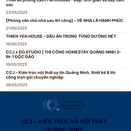
xúc
23/05/2025
[Phỏng vấn chủ nhà sau thi công] – VỀ NHÀ LÀ HẠNH PHÚC
21/05/2025
THIEN YEN HOUSE – DẤU ẤN TRONG TỪNG ĐƯỜNG NÉT
16/05/2025
CCJ x DO.STUDIO | THI CÔNG HOMESTAY QUẢNG NINH 3-
IN-1 ĐỘC ĐÁO
10/05/2025
CCJ – Kiến trúc nội thất uy tín Quảng Ninh, thiết kế & thi
công trọn gói chuyên nghiệp
09/05/2025
CCJ – KIẾN TRÚC VÀ NỘI THẤT
QUẢNG NINH