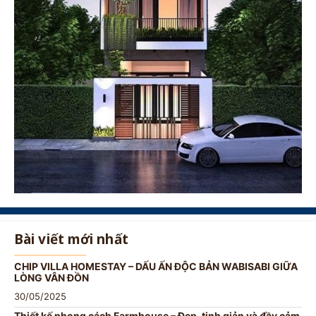
Bài viết mới nhất
CHIP VILLA HOMESTAY – DẤU ẤN ĐỘC BẢN WABISABI GIỮA
LÒNG VÂN ĐỒN
30/05/2025
Thiết kế phong cách Farmhouse – Đẹp, tinh giản và đầy cảm