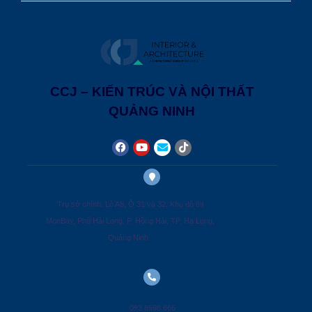
CCJ – KIẾN TRÚC VÀ NỘI THẤT
QUẢNG NINH
Trụ sở chính: Lô A8, Ô 31 và 32, Khu đô thị
MonBay, Phố Hải Long, P. Hồng Hải, TP. Hạ Long,
Quảng Ninh
093.8598.666