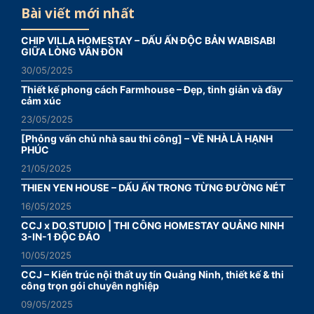
Bài viết mới nhất
CHIP VILLA HOMESTAY – DẤU ẤN ĐỘC BẢN WABISABI
GIỮA LÒNG VÂN ĐỒN
30/05/2025
Thiết kế phong cách Farmhouse – Đẹp, tinh giản và đầy
cảm xúc
23/05/2025
[Phỏng vấn chủ nhà sau thi công] – VỀ NHÀ LÀ HẠNH
PHÚC
21/05/2025
THIEN YEN HOUSE – DẤU ẤN TRONG TỪNG ĐƯỜNG NÉT
16/05/2025
CCJ x DO.STUDIO | THI CÔNG HOMESTAY QUẢNG NINH
3-IN-1 ĐỘC ĐÁO
10/05/2025
CCJ – Kiến trúc nội thất uy tín Quảng Ninh, thiết kế & thi
công trọn gói chuyên nghiệp
09/05/2025