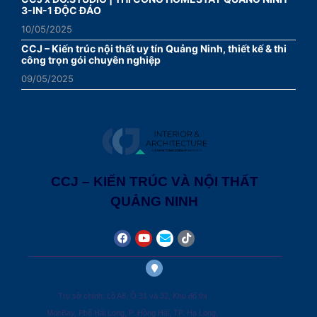
3-IN-1 ĐỘC ĐÁO
10/05/2025
CCJ – Kiến trúc nội thất uy tín Quảng Ninh, thiết kế & thi
công trọn gói chuyên nghiệp
09/05/2025
CCJ – KIẾN TRÚC VÀ NỘI THẤT
QUẢNG NINH
Trụ sở chính: Lô A8, Ô 31 và 32, Khu đô thị
MonBay, Phố Hải Long, P. Hồng Hải, TP. Hạ Long,