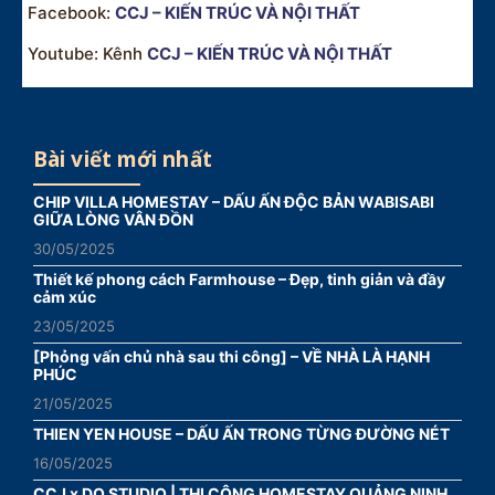
Facebook:
CCJ – KIẾN TRÚC VÀ NỘI THẤT
Youtube: Kênh
CCJ – KIẾN TRÚC VÀ NỘI THẤT
Bài viết mới nhất
CHIP VILLA HOMESTAY – DẤU ẤN ĐỘC BẢN WABISABI
GIỮA LÒNG VÂN ĐỒN
30/05/2025
Thiết kế phong cách Farmhouse – Đẹp, tinh giản và đầy
cảm xúc
23/05/2025
[Phỏng vấn chủ nhà sau thi công] – VỀ NHÀ LÀ HẠNH
PHÚC
21/05/2025
THIEN YEN HOUSE – DẤU ẤN TRONG TỪNG ĐƯỜNG NÉT
16/05/2025
CCJ x DO.STUDIO | THI CÔNG HOMESTAY QUẢNG NINH