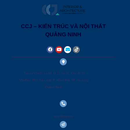
CCJ – KIẾN TRÚC VÀ NỘI THẤT
QUẢNG NINH
Trụ sở chính: Lô A8, Ô 31 và 32, Khu đô thị
MonBay, Phố Hải Long, P. Hồng Hải, TP. Hạ Long,
Quảng Ninh
093.8598.666