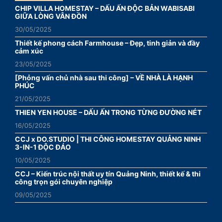
CHIP VILLA HOMESTAY – DẤU ẤN ĐỘC BẢN WABISABI
GIỮA LÒNG VÂN ĐỒN
30/05/2025
Thiết kế phong cách Farmhouse – Đẹp, tinh giản và đầy
cảm xúc
23/05/2025
[Phỏng vấn chủ nhà sau thi công] – VỀ NHÀ LÀ HẠNH
PHÚC
21/05/2025
THIEN YEN HOUSE – DẤU ẤN TRONG TỪNG ĐƯỜNG NÉT
16/05/2025
CCJ x DO.STUDIO | THI CÔNG HOMESTAY QUẢNG NINH
3-IN-1 ĐỘC ĐÁO
10/05/2025
CCJ – Kiến trúc nội thất uy tín Quảng Ninh, thiết kế & thi
công trọn gói chuyên nghiệp
09/05/2025