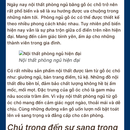
Ngày nay nội thất phòng ngủ bằng gỗ óc chỗ trở nên
rất phổ biến và sẽ là xu hướng được ưa chuộng trong
những năm tới. Phòng ngủ gỗ óc có thế được thiết kế
theo nhiều phong cách khác nhau. Tuy nhiên phổ biến
hiện nay vẫn là sự pha trộn giữa cổ điển trên nền hiện
đại. Mang đến cảm giác bình yên, ấm áp cho những
thành viên trong gia đình.
Nội thất phòng ngủ hiện đại
Có rất nhiều sản phẩm nội thất được làm từ gỗ óc chó
như: giường ngủ, bàn trang điểm, tủ kệ. Những đồ nội
thất đều bền bỉ, đảm bảo chất lượng không hề bị ẩm
mốc, mối mọt. Đặc trưng của gỗ óc chó là gam màu
nâu socola trầm ấm. Vì vậy nội thất phòng ngủ từ gỗ
óc chó mang đến cảm giác ngọt ngào, thoải mái và dễ
chịu. Cùng những đường vân gỗ uốn lượn nổi bật toát
lên vẻ sang trọng và đẳng cấp cho căn phòng.
Chú trọng đến sự sang trọng