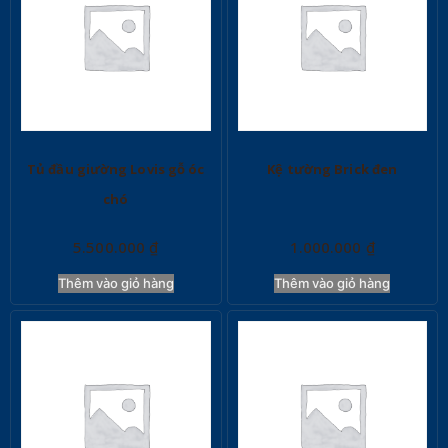
Tủ đầu giường Lovis gỗ óc
Kệ tường Brick đen
chó
5.500.000
₫
1.000.000
₫
Thêm vào giỏ hàng
Thêm vào giỏ hàng