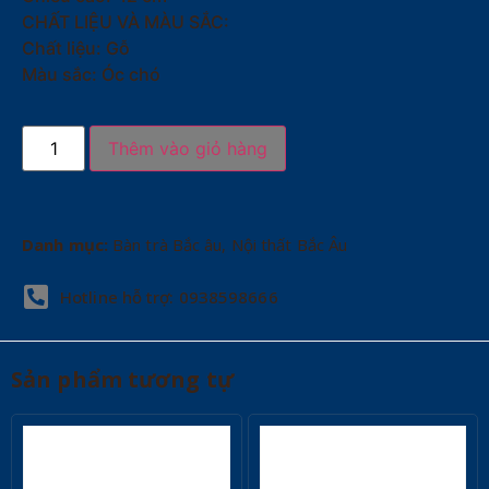
CHẤT LIỆU VÀ MÀU SẮC:
Chất liệu: Gỗ
Màu sắc: Óc chó
Thêm vào giỏ hàng
Danh mục:
Bàn trà Bắc âu
,
Nội thất Bắc Âu
Hotline hỗ trợ: 0938598666
Sản phẩm tương tự