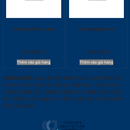
Kệ tường Brick trắng
Kệ tường Brick sồi
1.000.000
₫
1.000.000
₫
Thêm vào giỏ hàng
Thêm vào giỏ hàng
Nội thất CCJ
cung cấp sản phẩm Bàn cà phê Tulip gỗ
óc chó và các loại nội thất cao cấp khác. Các dịch vụ
của Nội Thất CCJ: Thiết kế kiến trúc, thiết kế thi công
nội thất, thi công ngoại nội thất, giám sát thi công, thi
công trọn gói