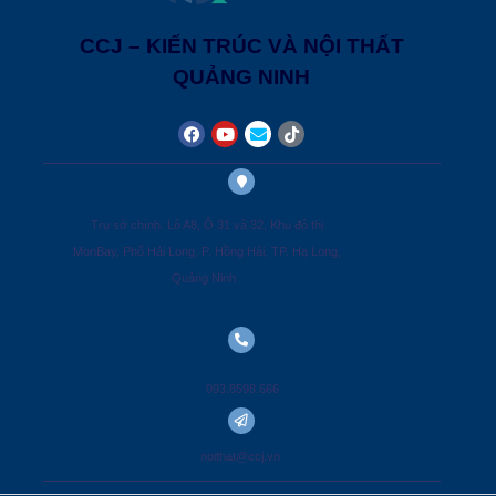
CCJ – KIẾN TRÚC VÀ NỘI THẤT
QUẢNG NINH
Trụ sở chính: Lô A8, Ô 31 và 32, Khu đô thị
MonBay, Phố Hải Long, P. Hồng Hải, TP. Hạ Long,
Quảng Ninh
093.8598.666
noithat@ccj.vn