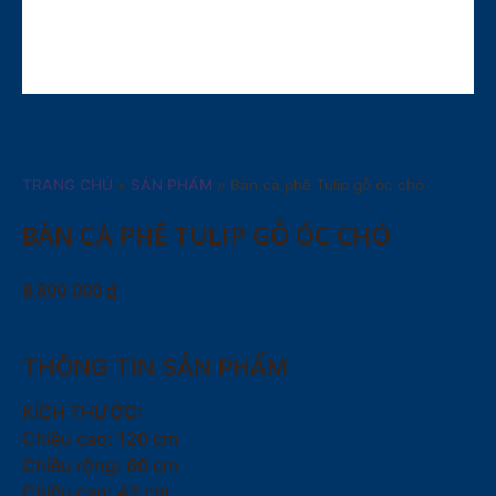
TRANG CHỦ
»
SẢN PHẨM
»
Bàn cà phê Tulip gỗ óc chó
BÀN CÀ PHÊ TULIP GỖ ÓC CHÓ
8.800.000
₫
THÔNG TIN SẢN PHẨM
KÍCH THƯỚC:
Chiều cao: 120 cm
Chiều rộng: 60 cm
Chiều cao: 42 cm