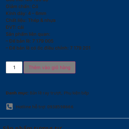
Giảm chấn: Có
Kính dày: 4 – 6mm
Chất liệu: Thép & nhựa
ĐVT: cái
Sản phẩm liên quan:
– Đế bản lề: 7 179 005
– Đế bản lề có ốc điều chỉnh: 7 179 201
Thêm vào giỏ hàng
Danh mục:
Bản lề ray trượt
,
Phụ kiện bếp
Hotline hỗ trợ: 0938598666
Sản phẩm tương tự