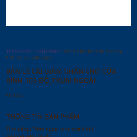
TRANG CHỦ
»
SẢN PHẨM
»
Bản lề cài giảm chấn cho cửa
kính 105 độ_Trùm ngoài
BẢN LỀ CÀI GIẢM CHẤN CHO CỬA
KÍNH 105 ĐỘ_TRÙM NGOÀI
56.100
₫
THÔNG TIN SẢN PHẨM
Tính năng: Trùm ngoài (cho cửa kính)
Góc mở: Mở 105 độ