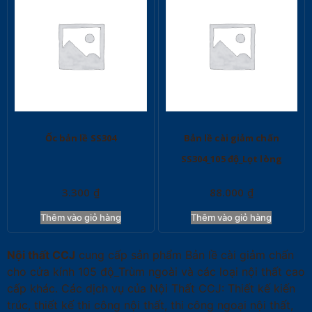
Ốc bản lề SS304
Bản lề cài giảm chấn
SS304_105 độ_Lọt lòng
3.300
₫
88.000
₫
Thêm vào giỏ hàng
Thêm vào giỏ hàng
Nội thất CCJ
cung cấp sản phẩm Bản lề cài giảm chấn
cho cửa kính 105 độ_Trùm ngoài và các loại nội thất cao
cấp khác. Các dịch vụ của Nội Thất CCJ: Thiết kế kiến
trúc, thiết kế thi công nội thất, thi công ngoại nội thất,