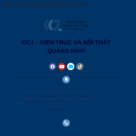
giám sát thi công, thi công trọn gói
CCJ – KIẾN TRÚC VÀ NỘI THẤT
QUẢNG NINH
Trụ sở chính: Lô A8, Ô 31 và 32, Khu đô thị
MonBay, Phố Hải Long, P. Hồng Hải, TP. Hạ Long,
Quảng Ninh