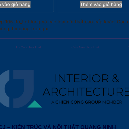
 vào giỏ hàng
Thêm vào giỏ hàng
 105 độ_Lọt lòng và các loại nội thất cao cấp khác. Các dị
 công, thi công trọn gói
Thi Công Nội Thất
Cẩm Nang Nội Thất
CJ – KIẾN TRÚC VÀ NỘI THẤT QUẢNG NINH