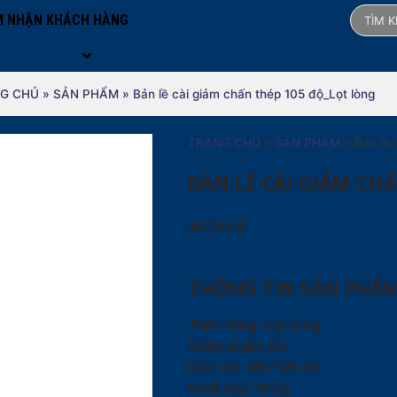
 NHẬN KHÁCH HÀNG
LĨNH VỰC
TIN TỨC
MAKE YOUR SPACE
ONLINE
G CHỦ
»
SẢN PHẨM
»
Bản lề cài giảm chấn thép 105 độ_Lọt lòng
TRANG CHỦ
»
SẢN PHẨM
»
Bản lề 
BẢN LỀ CÀI GIẢM CH
46.200
₫
THÔNG TIN SẢN PHẨ
Tính năng: Lọt lòng
Giảm chấn: Có
Góc mở: Mở 105 độ
Chất liệu: Thép