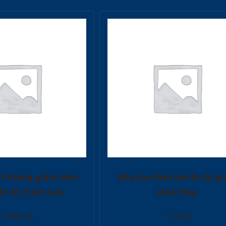
ợt không giảm chấn
Nắp cho thân bản lề cài g
05 độ_Trùm nửa
chấn thép
14.850
₫
1.210
₫