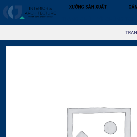
XƯỞNG SẢN XUẤT
CẢM
TRANG CHỦ
VỀ CHÚNG TÔI
TRAN