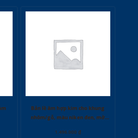
iảm
Bản lề âm hợp kim cho khung
nhôm/gỗ, màu niken đen, mở
105o, cửa dày 18-32mm
1.496.000
₫