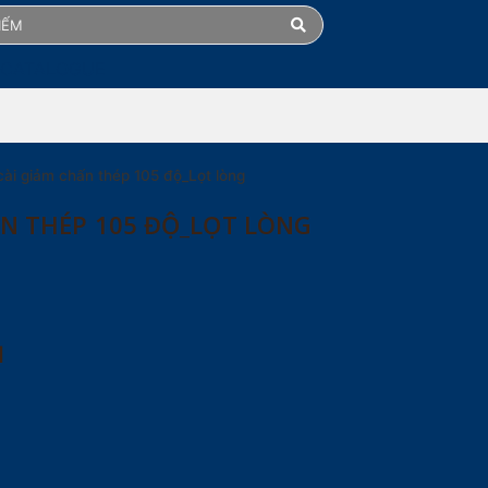
 CATALOGUE
cài giảm chấn thép 105 độ_Lọt lòng
ẤN THÉP 105 ĐỘ_LỌT LÒNG
M