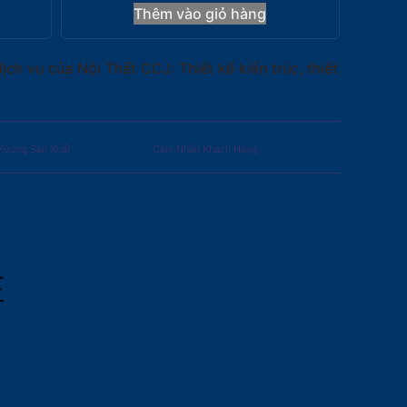
Thêm vào giỏ hàng
ch vụ của Nội Thất CCJ: Thiết kế kiến trúc, thiết
Xưởng Sản Xuất
Cảm Nhận Khách Hàng