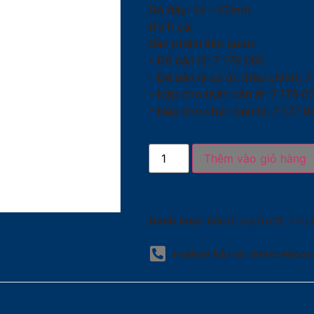
Gỗ dày: 14 – 22mm
ĐVT: cái
Sản phẩm liên quan:
– Đế bản lề: 7 179 005
– Đế bản lề có ốc điều chỉnh: 7
– Nắp cho thân bản lề: 7 178 0
– Nắp cho chén bản lề: 7 177 0
Thêm vào giỏ hàng
Danh mục:
Bản lề ray trượt
,
Phụ 
Hotline hỗ trợ: 0938598666