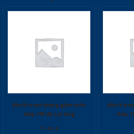
Bản lề trượt không giảm chấn
Bản lề trư
thép_105 độ_Lọt lòng
thép_1
15.400
₫