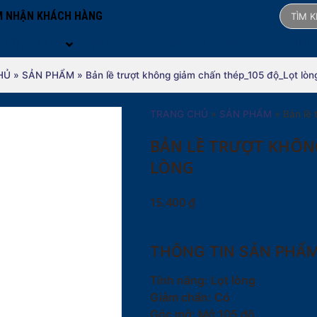
 NHẬN KHÁCH HÀNG
LĨNH VỰC
TIN TỨC
MAKE YOUR SPACE
ONLINE
HỦ
»
SẢN PHẨM
»
Bản lề trượt không giảm chấn thép_105 độ_Lọt lòn
TRANG CHỦ
»
SẢN PHẨM
»
Bản lề 
BẢN LỀ TRƯỢT KHÔN
LÒNG
15.400
₫
THÔNG TIN SẢN PHẨ
Tính năng: Lọt lòng
Giảm chấn: Có
Góc mở: Mở 105 độ