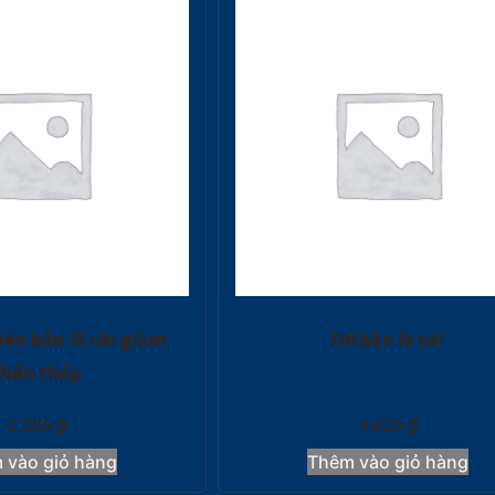
én bản lề cài giảm
Đế bản lề cài
chấn thép
2.200
₫
4.620
₫
 vào giỏ hàng
Thêm vào giỏ hàng