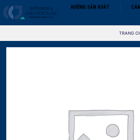
XƯỞNG SẢN XUẤT
CẢM
TRANG CHỦ
VỀ CHÚNG TÔI
TRANG C