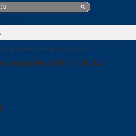
 CATALOGUE
g
trượt không giảm chấn thép_105 độ_Lọt lòng
G GIẢM CHẤN THÉP_105 ĐỘ_LỌT
M