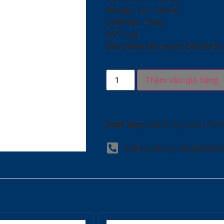
Gỗ dày: 14 – 22mm
Chất liệu: Thép
ĐVT: cái
Sản phẩm liên quan: Đế bản lề:
Thêm vào giỏ hàng
Danh mục:
Bản lề ray trượt
,
Phụ 
Hotline hỗ trợ: 0938598666