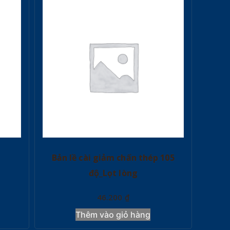
Bản lề cài giảm chấn thép 105
độ_Lọt lòng
46.200
₫
Thêm vào giỏ hàng