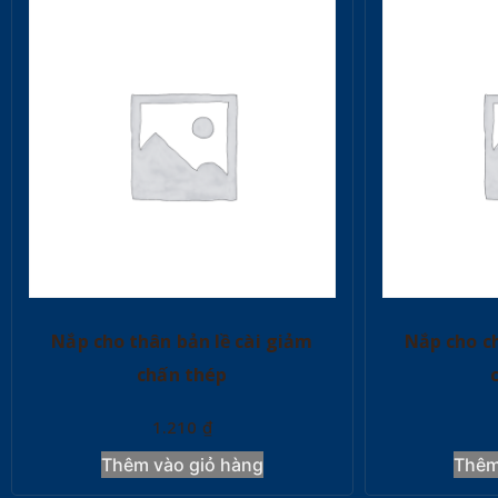
Nắp cho thân bản lề cài giảm
Nắp cho ch
chấn thép
1.210
₫
Thêm vào giỏ hàng
Thêm