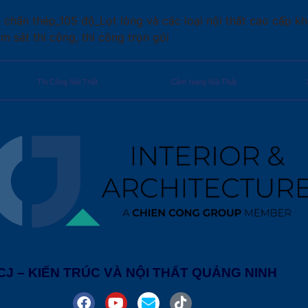
hấn thép_105 độ_Lọt lòng và các loại nội thất cao cấp khá
iám sát thi công, thi công trọn gói
Thi Công Nội Thất
Cẩm Nang Nội Thất
CJ – KIẾN TRÚC VÀ NỘI THẤT QUẢNG NINH