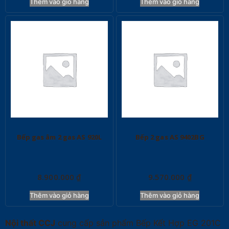
Thêm vào giỏ hàng
Thêm vào giỏ hàng
Bếp gas âm 2 gas AS 920L
Bếp 2 gas AS 9402BG
8.900.000
₫
9.570.000
₫
Thêm vào giỏ hàng
Thêm vào giỏ hàng
Nội thất CCJ
cung cấp sản phẩm Bếp Kết Hợp EG 201C