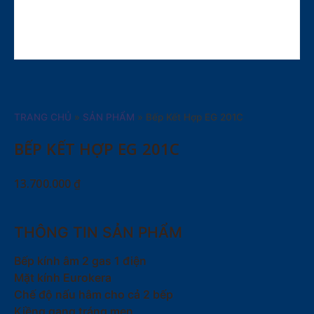
TRANG CHỦ
»
SẢN PHẨM
»
Bếp Kết Hợp EG 201C
BẾP KẾT HỢP EG 201C
13.700.000
₫
THÔNG TIN SẢN PHẨM
Bếp kính âm 2 gas 1 điện
Mặt kính Eurokera
Chế độ nấu hâm cho cả 2 bếp
Kiềng gang tráng men