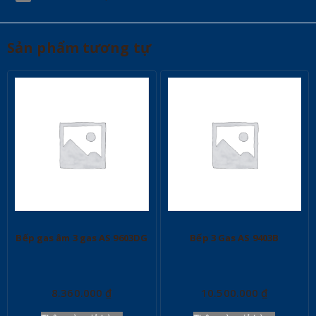
Sản phẩm tương tự
Bếp gas âm 3 gas AS 9603DG
Bếp 3 Gas AS 9403B
8.360.000
₫
10.500.000
₫