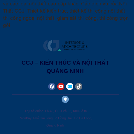
và các loại nội thất cao cấp khác. Các dịch vụ của Nội
Thất CCJ: Thiết kế kiến trúc, thiết kế thi công nội thất,
thi công ngoại nội thất, giám sát thi công, thi công trọn
gói
CCJ – KIẾN TRÚC VÀ NỘI THẤT
QUẢNG NINH
Trụ sở chính: Lô A8, Ô 31 và 32, Khu đô thị
MonBay, Phố Hải Long, P. Hồng Hải, TP. Hạ Long,
Quảng Ninh