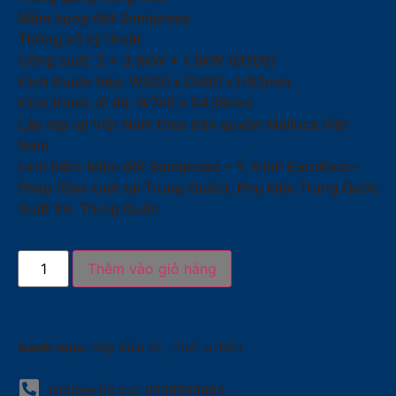
Mâm họng đốt Somipress
Thông số kỹ thuật:
Công suất: 2 x 3.8kW + 1.8kW (Ø200)
Kích thước bếp: W800 x D480 x H82mm
Kích thước lỗ đá: W745 x D430mm
Lắp ráp tại Việt Nam theo bản quyền Malloca Việt
Nam
Linh kiện: Mâm đốt Somipress – Ý, Kính EuroKera –
Pháp (Sản xuất tại Trung Quốc), Phụ kiện Trung Quốc
Xuất Xứ: Trung Quốc
Thêm vào giỏ hàng
Danh mục:
Bếp điện từ
,
Thiết bị bếp
Hotline hỗ trợ: 0938598666