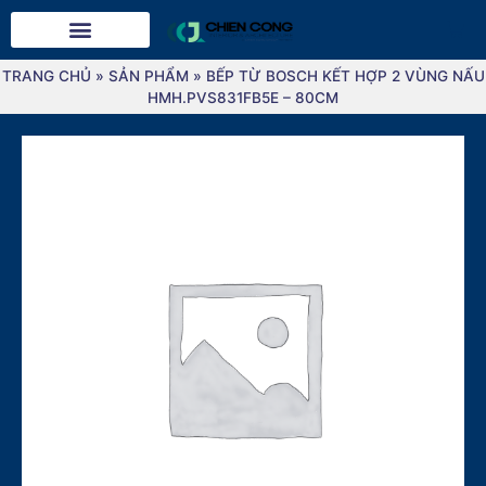
0
TRANG CHỦ
»
SẢN PHẨM
»
BẾP TỪ BOSCH KẾT HỢP 2 VÙNG NẤU
HMH.PVS831FB5E – 80CM