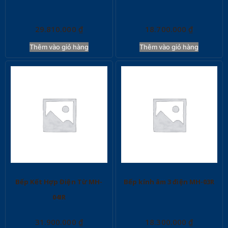
29.810.000
₫
18.700.000
₫
Thêm vào giỏ hàng
Thêm vào giỏ hàng
Bếp Kết Hợp Điện Từ MH-
Bếp kính âm 3 điện MH-03R
04IR
31.900.000
₫
18.300.000
₫