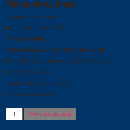
Thông tin kỹ thuật
Tổng công suất: 7.4 kW
Hiệu điện thế: 220 – 240V
Tần số: 50/60 Hz
Chiều dài dây cáp: 1.1 m, không kèm đầu cắm
Kích thước sản phẩm: 802R x 522S x 51C mm
Kích thước hộc bếp:
750R x 490-500S x 51C mm
Xuất xứ: Tây Ban Nha
Thêm vào giỏ hàng