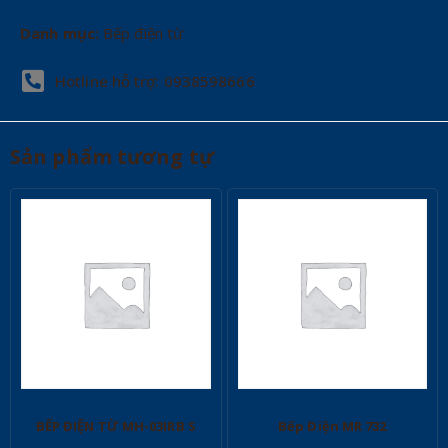
Danh mục:
Bếp điện từ
Hotline hỗ trợ: 0938598666
Sản phẩm tương tự
BẾP ĐIỆN TỪ MH-03IRB S
Bếp Điện MR 732