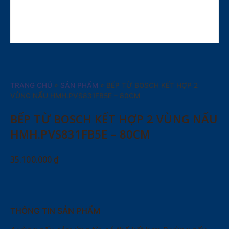
TRANG CHỦ
»
SẢN PHẨM
»
BẾP TỪ BOSCH KẾT HỢP 2
VÙNG NẤU HMH.PVS831FB5E – 80CM
BẾP TỪ BOSCH KẾT HỢP 2 VÙNG NẤU
HMH.PVS831FB5E – 80CM
35.100.000
₫
THÔNG TIN SẢN PHẨM