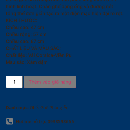
hình linh hoạt. Chân ghế dạng ống và đường nét
tổng thể đơn giản tạo ra một diện mạo hiện đại rõ rệt.
KÍCH THƯỚC:
Chiều cao: 47 cm
Chiều rộng: 57 cm
Chiều cao: 87 cm
CHẤT LIỆU VÀ MÀU SẮC:
Chất liệu: Vải Corsica-Viền Pu
Màu sắc: Xám đậm
Thêm vào giỏ hàng
Danh mục:
Ghế
,
Ghế Phòng Ăn
Hotline hỗ trợ: 0938598666