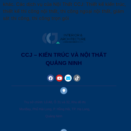
khác. Các dịch vụ của Nội Thất CCJ: Thiết kế kiến trúc,
thiết kế thi công nội thất, thi công ngoại nội thất, giám
sát thi công, thi công trọn gói
CCJ – KIẾN TRÚC VÀ NỘI THẤT
QUẢNG NINH
Trụ sở chính: Lô A8, Ô 31 và 32, Khu đô thị
MonBay, Phố Hải Long, P. Hồng Hải, TP. Hạ Long,
Quảng Ninh