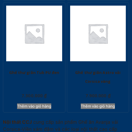
Ghế thư giãn Tub PU đen
Ghế thư giãn Astro vải
Corsica vàng
7.300.000
₫
7.900.000
₫
Thêm vào giỏ hàng
Thêm vào giỏ hàng
Nội thất CCJ
cung cấp sản phẩm Ghế ăn Avanja vải
Corsica-Viền xám đậm và các loại nội thất cao cấp