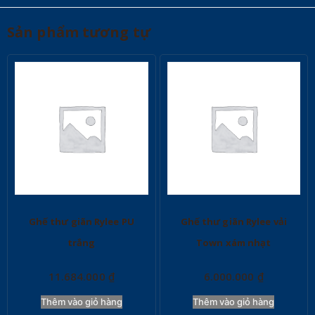
Sản phẩm tương tự
Ghế thư giãn Rylee PU
Ghế thư giãn Rylee vải
trắng
Town xám nhạt
11.684.000
₫
6.000.000
₫
Thêm vào giỏ hàng
Thêm vào giỏ hàng