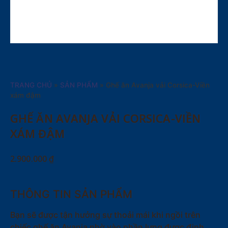
TRANG CHỦ
»
SẢN PHẨM
»
Ghế ăn Avanja vải Corsica-Viền
xám đậm
GHẾ ĂN AVANJA VẢI CORSICA-VIỀN
XÁM ĐẬM
2.900.000
₫
THÔNG TIN SẢN PHẨM
Bạn sẽ được tận hưởng sự thoải mái khi ngồi trên
chiếc ghế ăn Avanja nhờ vào phần lưng được định