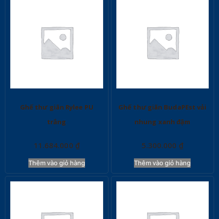
Ghế thư giãn Rylee PU
Ghế thư giãn BudaPEst vải
trắng
nhung xanh đậm
11.684.000
₫
5.300.000
₫
Thêm vào giỏ hàng
Thêm vào giỏ hàng