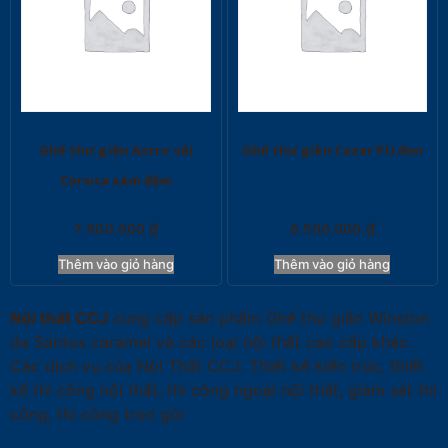
Ghế thư giãn Astro vải
Ghế thư giãn Cazar PU đen
Corsica xám đậm
7.900.000
₫
6.500.000
₫
Thêm vào giỏ hàng
Thêm vào giỏ hàng
Nội thất CCJ
cung cấp sản phẩm Ghế thư giãn Winston
da Santos caramel và các loại nội thất cao cấp khác.
Các dịch vụ của Nội Thất CCJ: Thiết kế kiến trúc, thiết
kế thi công nội thất, thi công ngoại nội thất, giám sát thi
công, thi công trọn gói