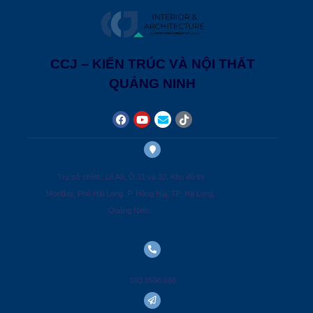
CCJ – KIẾN TRÚC VÀ NỘI THẤT
QUẢNG NINH
Trụ sở chính: Lô A8, Ô 31 và 32, Khu đô thị
MonBay, Phố Hải Long, P. Hồng Hải, TP. Hạ Long,
Quảng Ninh
093.8598.666