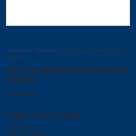
TRANG CHỦ
»
SẢN PHẨM
»
Ghế thư giãn Winston da Santos
caramel
GHẾ THƯ GIÃN WINSTON DA SANTOS
CARAMEL
24.200.000
₫
THÔNG TIN SẢN PHẨM
KÍCH THƯỚC:
Chiều cao: 90 cm