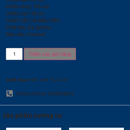
Chiều rộng: 105 cm
Chiều cao: 98 cm
CHẤT LIỆU VÀ MÀU SẮC:
Chất liệu: Da Santos
Màu sắc: Caramel
Thêm vào giỏ hàng
Danh mục:
Ghế
,
Ghế Thư Giãn
Hotline hỗ trợ: 0938598666
Sản phẩm tương tự