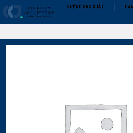
XƯỞNG SẢN XUẤT
CẢM
TRANG CHỦ
VỀ CHÚNG TÔI