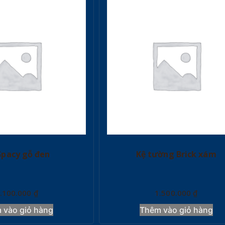
Spacy gỗ đen
Kệ tường Brick xám
.100.000
₫
1.500.000
₫
 vào giỏ hàng
Thêm vào giỏ hàng