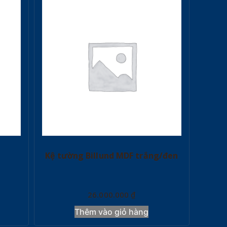
Kệ tường Billund MDF trắng/đen
26.000.000
₫
Thêm vào giỏ hàng