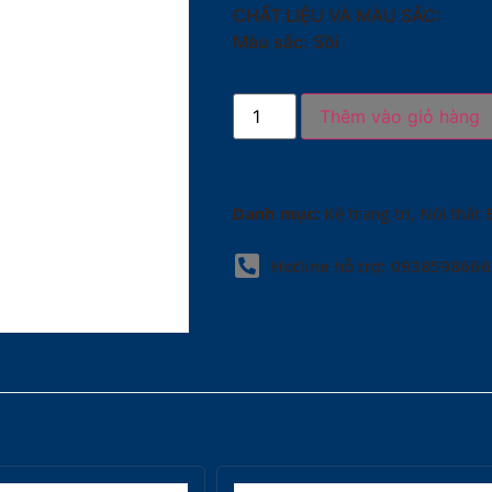
CHẤT LIỆU VÀ MÀU SẮC:
Màu sắc: Sồi
Thêm vào giỏ hàng
Danh mục:
Kệ trang trí
,
Nội thất 
Hotline hỗ trợ: 0938598666