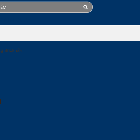
 CATALOGUE
g Brick sồi
M