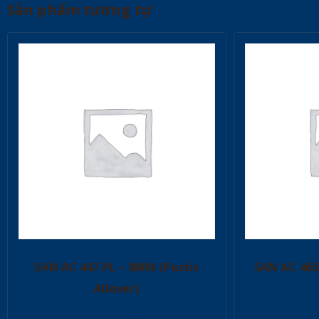
Sản phẩm tương tự
SAN AC 447 PL – 8MM (Pastis
SAN AC 465
Allover)