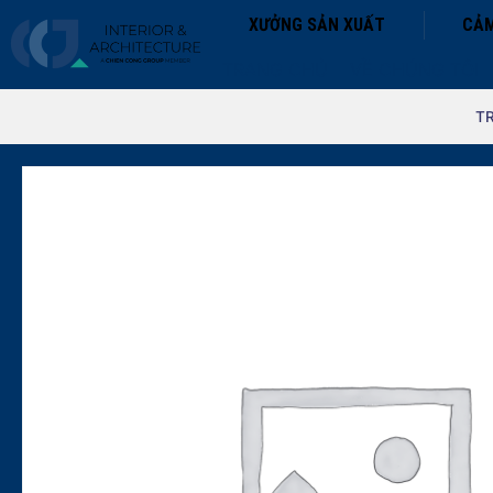
XƯỞNG SẢN XUẤT
CẢM
TRANG CHỦ
VỀ CHÚNG TÔI
T