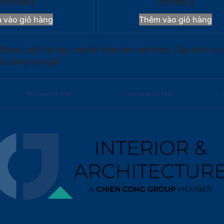
275.000
₫
275.000
₫
 vào giỏ hàng
Thêm vào giỏ hàng
 Loft) và các loại nội thất cao cấp khác. Các dịch vụ của
thi công trọn gói
Thi Công Nội Thất
Cẩm Nang Nội Thất