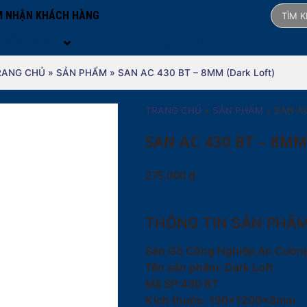
 NHẬN KHÁCH HÀNG
LĨNH VỰC
TIN TỨC
MAKE YOUR SPACE
ONLINE
RANG CHỦ
»
SẢN PHẨM
»
SAN AC 430 BT – 8MM (Dark Loft)
TRANG CHỦ
»
SẢN PHẨM
»
SAN AC
SAN AC 430 BT – 8MM
275.000
₫
THÔNG TIN SẢN PHẨ
Sàn Gỗ Công Nghiệp An Cườn
Tên sản phẩm: Dark Loft
Mã SP:430 BT
Kích thước: 190x1200x8mm