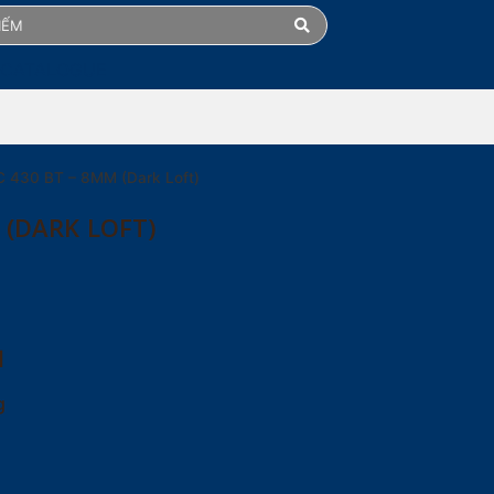
 CATALOGUE
 430 BT – 8MM (Dark Loft)
 (DARK LOFT)
M
g