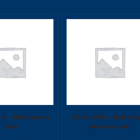
 RL – 8MM (Santana
SAN AC 443 RL – 8MM (Can
Oak)
Monument Oak)