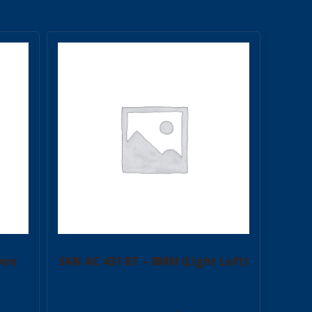
yon
SAN AC 431 BT – 8MM (Light Loft)