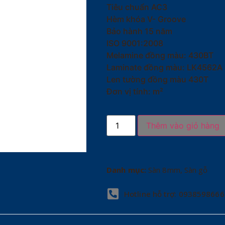
Tiêu chuẩn AC3
Hèm khóa V- Groove
Bảo hành 15 năm
ISO 9001:2008
Melamine đồng màu: 430BT
Laminate đồng màu: LK4562A
Len tường đồng màu 430T
Đơn vị tính: m²
Thêm vào giỏ hàng
Danh mục:
Sàn 8mm
,
Sàn gỗ
Hotline hỗ trợ: 0938598666