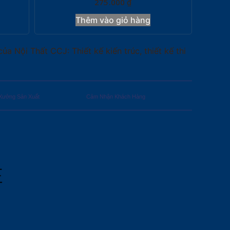
275.000
₫
Thêm vào giỏ hàng
 Nội Thất CCJ: Thiết kế kiến trúc, thiết kế thi
Xưởng Sản Xuất
Cảm Nhận Khách Hàng