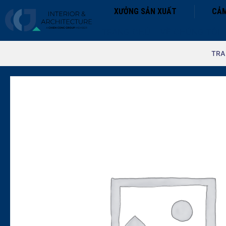
XƯỞNG SẢN XUẤT
CẢM
TRANG CHỦ
VỀ CHÚNG TÔI
TRA