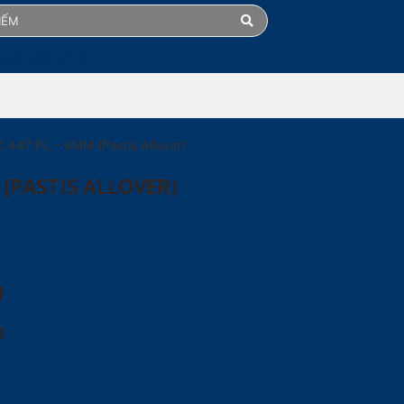
 CATALOGUE
 447 PL – 8MM (Pastis Allover)
 (PASTIS ALLOVER)
M
g