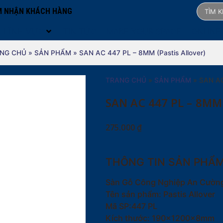
 NHẬN KHÁCH HÀNG
LĨNH VỰC
TIN TỨC
MAKE YOUR SPACE
ONLINE
NG CHỦ
»
SẢN PHẨM
»
SAN AC 447 PL – 8MM (Pastis Allover)
TRANG CHỦ
»
SẢN PHẨM
»
SAN AC
SAN AC 447 PL – 8MM
275.000
₫
THÔNG TIN SẢN PHẨ
Sàn Gỗ Công Nghiệp An Cườn
Tên sản phẩm: Pastis Allover
Mã SP:447 PL
Kích thước: 190x1200x8mm