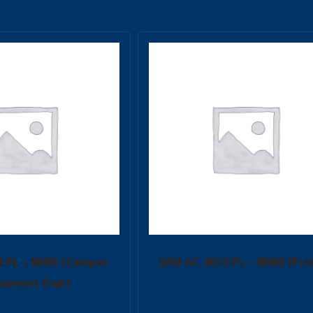
4 PL – 8MM (Canyon
SAN AC 4013 PL – 8MM (Pic
ument Oak)