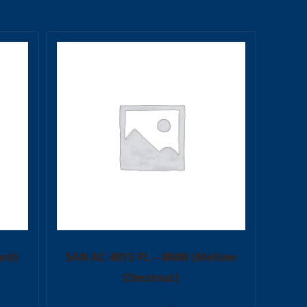
ard)
SAN AC 4015 PL – 8MM (Mellow
Chestnut)