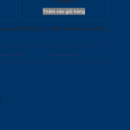
275.000
₫
Thêm vào giỏ hàng
ụ của Nội Thất CCJ: Thiết kế kiến trúc, thiết kế
Xưởng Sản Xuất
Cảm Nhận Khách Hàng