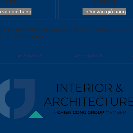
275.000
₫
275.000
₫
 vào giỏ hàng
Thêm vào giỏ hàng
is Allover) và các loại nội thất cao cấp khác. Các dịch v
g, thi công trọn gói
Thi Công Nội Thất
Cẩm Nang Nội Thất