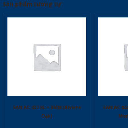
Sản phẩm tương tự
SAN AC 437 RL – 8MM (Riviera
SAN AC 44
Oak)
Mon