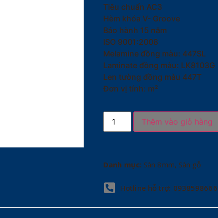
Tiêu chuẩn AC3
Hèm khóa V- Groove
Bảo hành 15 năm
ISO 9001:2008
Melamine đồng màu: 447SL
Laminate đồng màu: LK8103G
Len tường đồng màu 447T
Đơn vị tính: m²
Thêm vào giỏ hàng
Danh mục:
Sàn 8mm
,
Sàn gỗ
Hotline hỗ trợ: 0938598666