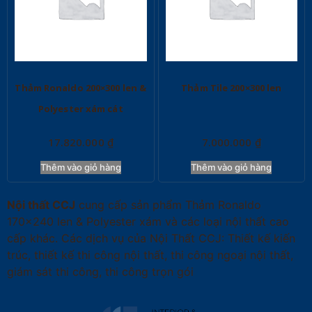
Thảm Ronaldo 200×300 len &
Thảm Tile 200×300 len
Polyester xám cát
17.820.000
₫
7.000.000
₫
Thêm vào giỏ hàng
Thêm vào giỏ hàng
Nội thất CCJ
cung cấp sản phẩm Thảm Ronaldo
170×240 len & Polyester xám và các loại nội thất cao
cấp khác. Các dịch vụ của Nội Thất CCJ: Thiết kế kiến
trúc, thiết kế thi công nội thất, thi công ngoại nội thất,
giám sát thi công, thi công trọn gói