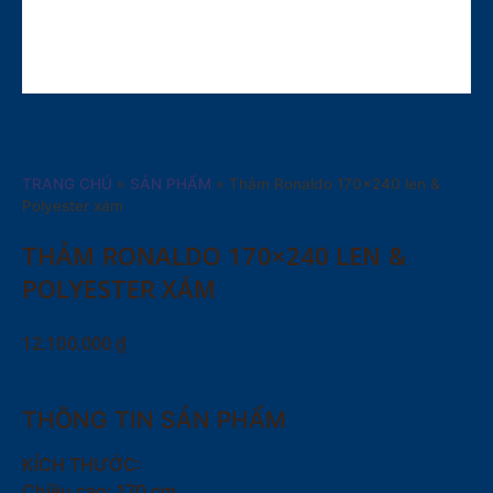
TRANG CHỦ
»
SẢN PHẨM
»
Thảm Ronaldo 170×240 len &
Polyester xám
THẢM RONALDO 170×240 LEN &
POLYESTER XÁM
12.100.000
₫
THÔNG TIN SẢN PHẨM
KÍCH THƯỚC:
Chiều cao: 170 cm