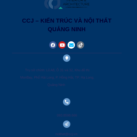
CCJ – KIẾN TRÚC VÀ NỘI THẤT
QUẢNG NINH
Trụ sở chính: Lô A8, Ô 31 và 32, Khu đô thị
MonBay, Phố Hải Long, P. Hồng Hải, TP. Hạ Long,
Quảng Ninh
093.8598.666
noithat@ccj.vn