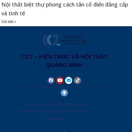
Nội thất biệt thự phong cách tân cổ điển đẳng cấp
và tinh tế
Chi tiết »
CCJ – KIẾN TRÚC VÀ NỘI THẤT
QUẢNG NINH
Trụ sở chính: Lô A8, Ô 31 và 32, Khu đô thị
MonBay, Phố Hải Long, P. Hồng Hải, TP. Hạ Long,
Quảng Ninh