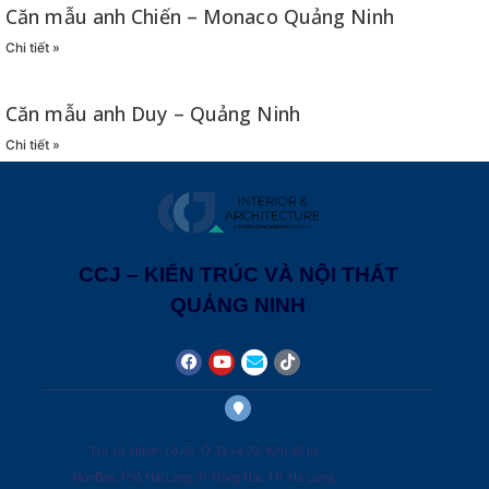
Căn mẫu anh Chiến – Monaco Quảng Ninh
Chi tiết »
Căn mẫu anh Duy – Quảng Ninh
Chi tiết »
CCJ – KIẾN TRÚC VÀ NỘI THẤT
QUẢNG NINH
Trụ sở chính: Lô A8, Ô 31 và 32, Khu đô thị
MonBay, Phố Hải Long, P. Hồng Hải, TP. Hạ Long,