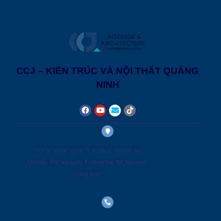
CCJ – KIẾN TRÚC VÀ NỘI THẤT QUẢNG
NINH
Trụ sở chính: Lô A8, Ô 31 và 32, Khu đô thị
MonBay, Phố Hải Long, P. Hồng Hải, TP. Hạ Long,
Quảng Ninh