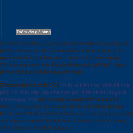
dark loft
12.955.000
₫
Thêm vào giỏ hàng
Nội thất CCJ đề cao giá trị và sự khác biệt trong từng sản
phẩm, chinh phục khách hàng bằng những những sản
phẩm nội thất chất lượng cao, dịch vụ chuyên nghiệp.
CCJ chuyên cung cấp Bàn ăn Milano gỗ light loft – dark
loft và các loại nội thất cao cấp khác
Thương hiệu Nội thất CCJ:
thiết kế kiến trúc
,
thiết kế nhà
phố
,
nội thất bếp
,
xây nhà trọn gói
,
thiết kế thi công nội
thất – ngoại thất
tại Hạ Long, Quảng Ninh và các tỉnh
khác. Thương hiệu CCJ đang sở hữu hệ thống đội ngũ
kiến trúc sư thiết kế chuyên môn cao, luôn lắng nghe và tư
vấn chuyên sâu cho khách hàng, được các khách hàng
trên khắp cả nước đánh giá cao.