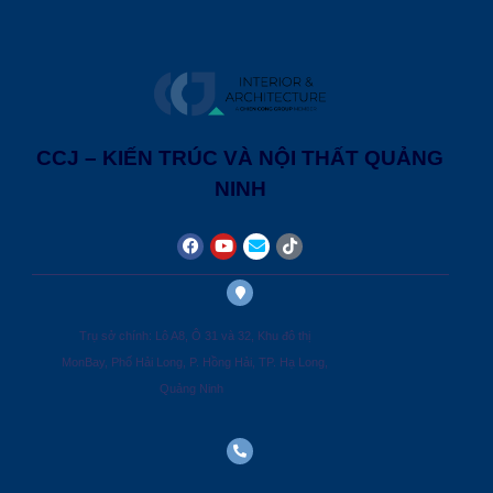
CCJ – KIẾN TRÚC VÀ NỘI THẤT QUẢNG
NINH
Trụ sở chính: Lô A8, Ô 31 và 32, Khu đô thị
MonBay, Phố Hải Long, P. Hồng Hải, TP. Hạ Long,
Quảng Ninh