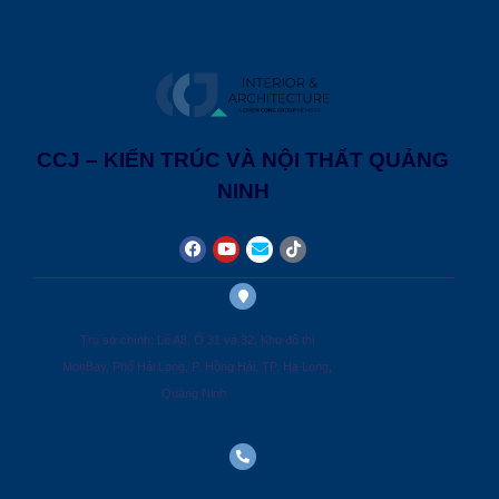
CCJ – KIẾN TRÚC VÀ NỘI THẤT QUẢNG
NINH
Trụ sở chính: Lô A8, Ô 31 và 32, Khu đô thị
MonBay, Phố Hải Long, P. Hồng Hải, TP. Hạ Long,
Quảng Ninh