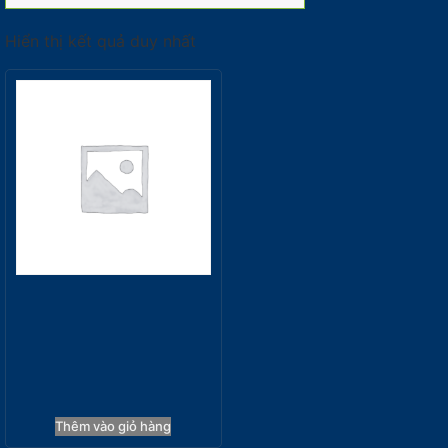
Hiển thị kết quả duy nhất
Bếp Kết Hợp Điện Từ MH-
03IRB
29.370.000
₫
Thêm vào giỏ hàng