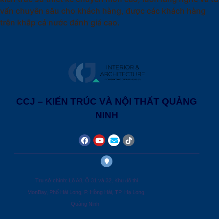
vấn chuyên sâu cho khách hàng, được các khách hàng
trên khắp cả nước đánh giá cao.
CCJ – KIẾN TRÚC VÀ NỘI THẤT QUẢNG
NINH
Trụ sở chính: Lô A8, Ô 31 và 32, Khu đô thị
MonBay, Phố Hải Long, P. Hồng Hải, TP. Hạ Long,
Quảng Ninh