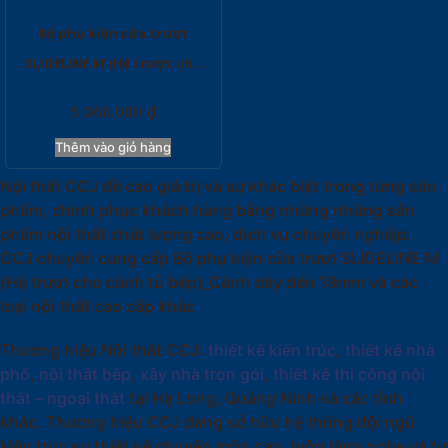
Bộ phụ kiện cửa trượt
SLIDELINE M (Hệ trượt cho
cánh tủ bếp)_Cánh dày đến
5.060.000
₫
19mm
Thêm vào giỏ hàng
Nội thất CCJ đề cao giá trị và sự khác biệt trong từng sản
phẩm, chinh phục khách hàng bằng những những sản
phẩm nội thất chất lượng cao, dịch vụ chuyên nghiệp.
CCJ chuyên cung cấp Bộ phụ kiện cửa trượt SLIDELINE M
(Hệ trượt cho cánh tủ bếp)_Cánh dày đến 19mm và các
loại nội thất cao cấp khác
Thương hiệu Nội thất CCJ:
thiết kế kiến trúc
,
thiết kế nhà
phố
,
nội thất bếp
,
xây nhà trọn gói
,
thiết kế thi công nội
thất – ngoại thất
tại Hạ Long, Quảng Ninh và các tỉnh
khác. Thương hiệu CCJ đang sở hữu hệ thống đội ngũ
kiến trúc sư thiết kế chuyên môn cao, luôn lắng nghe và tư