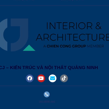
CJ – KIẾN TRÚC VÀ NỘI THẤT QUẢNG NINH
093.8598.666