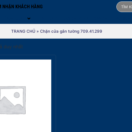
 NHẬN KHÁCH HÀNG
LĨNH VỰC
TIN TỨC
MAKE YOUR SPACE
ONLINE
TRANG CHỦ
»
Chặn cửa gắn tường 709.41.299
uả duy nhất