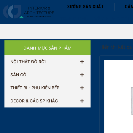
XƯỞNG SẢN XUẤT
CẢM
TRANG CHỦ
VỀ CHÚNG TÔI
Hiển thị kết q
DANH MỤC SẢN PHẨM
NỘI THẤT ĐỒ RỜI
SÀN GỖ
THIẾT BỊ - PHỤ KIỆN BẾP
DECOR & CÁC SP KHÁC