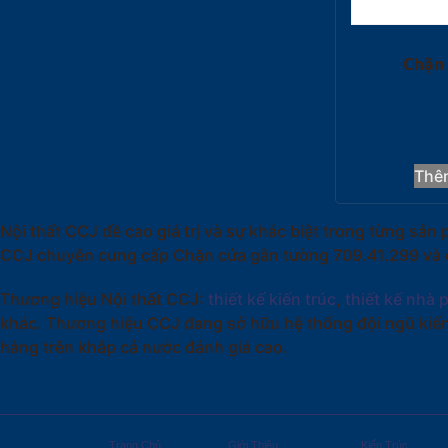
Chặn
Thê
Nội thất CCJ đề cao giá trị và sự khác biệt trong từng s
CCJ chuyên cung cấp Chặn cửa gắn tường 709.41.299 và cá
Thương hiệu Nội thất CCJ:
thiết kế kiến trúc
,
thiết kế nhà 
khác. Thương hiệu CCJ đang sở hữu hệ thống đội ngũ kiến
hàng trên khắp cả nước đánh giá cao.
Trang Chủ
Giới Thiệu
Kiến Trúc