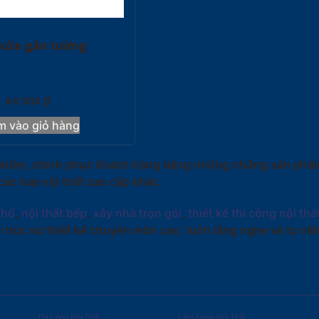
 cửa gắn tường
64.900
₫
m vào giỏ hàng
ản phẩm, chinh phục khách hàng bằng những những sản phẩm
c loại nội thất cao cấp khác
phố
,
nội thất bếp
,
xây nhà trọn gói
,
thiết kế thi công nội thấ
 trúc sư thiết kế chuyên môn cao, luôn lắng nghe và tư v
Thi Công Nội Thất
Cẩm Nang Nội Thất