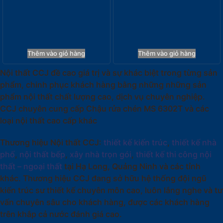
5.500.000
₫
8.250.000
₫
Thêm vào giỏ hàng
Thêm vào giỏ hàng
Nội thất CCJ đề cao giá trị và sự khác biệt trong từng sản
phẩm, chinh phục khách hàng bằng những những sản
phẩm nội thất chất lượng cao, dịch vụ chuyên nghiệp.
CCJ chuyên cung cấp Chậu rửa chén MS 6302T và các
loại nội thất cao cấp khác
Thương hiệu Nội thất CCJ:
thiết kế kiến trúc
,
thiết kế nhà
phố
,
nội thất bếp
,
xây nhà trọn gói
,
thiết kế thi công nội
thất – ngoại thất
tại Hạ Long, Quảng Ninh và các tỉnh
khác. Thương hiệu CCJ đang sở hữu hệ thống đội ngũ
kiến trúc sư thiết kế chuyên môn cao, luôn lắng nghe và tư
vấn chuyên sâu cho khách hàng, được các khách hàng
trên khắp cả nước đánh giá cao.