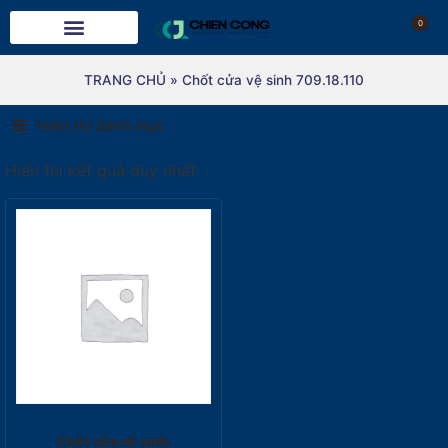
0
TRANG CHỦ
»
Chốt cửa vệ sinh 709.18.110
Hiển thị danh mục
Hiển thị kết quả duy nhất
Chốt cửa vệ sinh