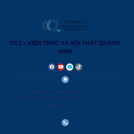
CCJ – KIẾN TRÚC VÀ NỘI THẤT QUẢNG
NINH
Trụ sở chính: Lô A8, Ô 31 và 32, Khu đô thị
MonBay, Phố Hải Long, P. Hồng Hải, TP. Hạ Long,
Quảng Ninh