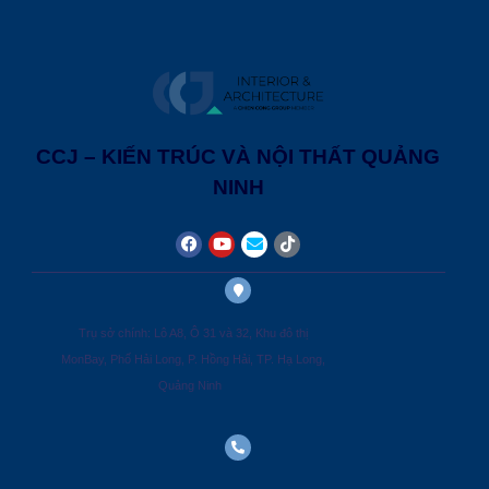
CCJ – KIẾN TRÚC VÀ NỘI THẤT QUẢNG
NINH
Trụ sở chính: Lô A8, Ô 31 và 32, Khu đô thị
MonBay, Phố Hải Long, P. Hồng Hải, TP. Hạ Long,
Quảng Ninh