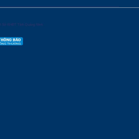
D Sở KHĐT Tỉnh Quảng Ninh.