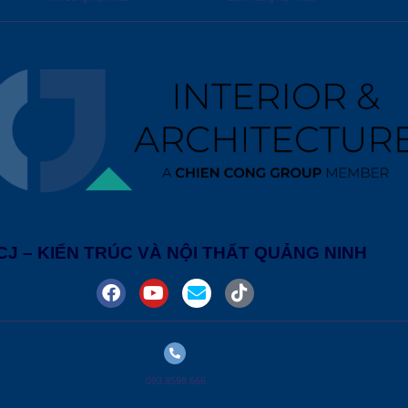
CJ – KIẾN TRÚC VÀ NỘI THẤT QUẢNG NINH
093.8598.666