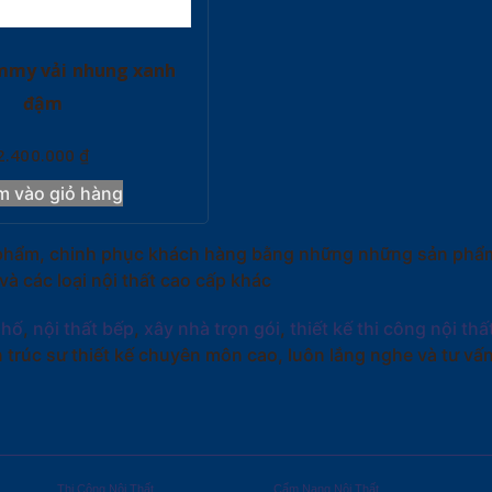
mmy vải nhung xanh
đậm
2.400.000
₫
m vào giỏ hàng
ản phẩm, chinh phục khách hàng bằng những những sản phẩm
 các loại nội thất cao cấp khác
phố
,
nội thất bếp
,
xây nhà trọn gói
,
thiết kế thi công nội thấ
 trúc sư thiết kế chuyên môn cao, luôn lắng nghe và tư v
Thi Công Nội Thất
Cẩm Nang Nội Thất