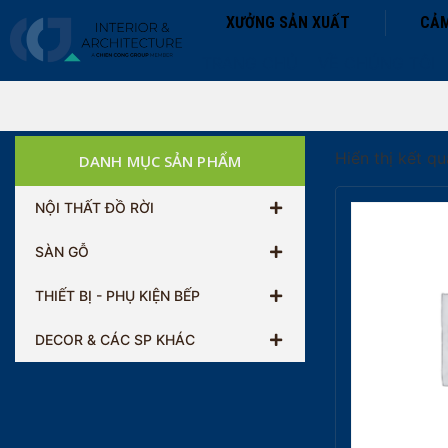
XƯỞNG SẢN XUẤT
CẢM
TRANG CHỦ
VỀ CHÚNG TÔI
Hiển thị kết q
DANH MỤC SẢN PHẨM
NỘI THẤT ĐỒ RỜI
SÀN GỖ
THIẾT BỊ - PHỤ KIỆN BẾP
DECOR & CÁC SP KHÁC