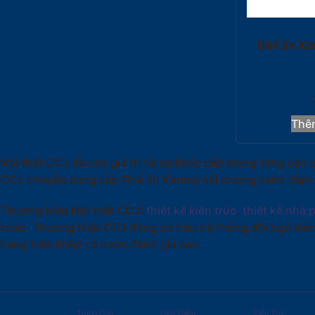
Ghế ăn Ki
Thê
Nội thất CCJ đề cao giá trị và sự khác biệt trong từng s
CCJ chuyên cung cấp Ghế ăn Kimmy vải nhung xanh đậm và
Thương hiệu Nội thất CCJ:
thiết kế kiến trúc
,
thiết kế nhà 
khác. Thương hiệu CCJ đang sở hữu hệ thống đội ngũ kiến
hàng trên khắp cả nước đánh giá cao.
Trang Chủ
Giới Thiệu
Kiến Trúc