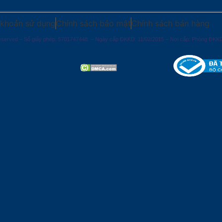
 khoản sử dụng
Chính sách bảo mật
Chính sách bán hàng
erved – Số giấy phép: 5701747448 – Ngày cấp ĐKKD: 11/02/2015 – Nơi cấp: Phòng ĐKK