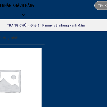
 NHẬN KHÁCH HÀNG
LĨNH VỰC
TIN TỨC
MAKE YOUR SPACE
ONLINE
TRANG CHỦ
»
Ghế ăn Kimmy vải nhung xanh đậm
uả duy nhất