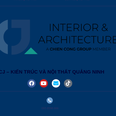
CJ – KIẾN TRÚC VÀ NỘI THẤT QUẢNG NINH
093.8598.666