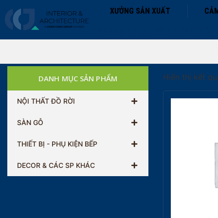
XƯỞNG SẢN XUẤT
CẢM
TRANG CHỦ
VỀ CHÚNG TÔI
Hiển thị kết q
DANH MỤC SẢN PHẨM
NỘI THẤT ĐỒ RỜI
SÀN GỖ
THIẾT BỊ - PHỤ KIỆN BẾP
DECOR & CÁC SP KHÁC