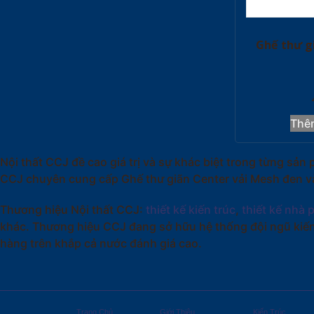
Ghế thư g
Thê
Nội thất CCJ đề cao giá trị và sự khác biệt trong từng s
CCJ chuyên cung cấp Ghế thư giãn Center vải Mesh đen và 
Thương hiệu Nội thất CCJ:
thiết kế kiến trúc
,
thiết kế nhà 
khác. Thương hiệu CCJ đang sở hữu hệ thống đội ngũ kiến
hàng trên khắp cả nước đánh giá cao.
Trang Chủ
Giới Thiệu
Kiến Trúc