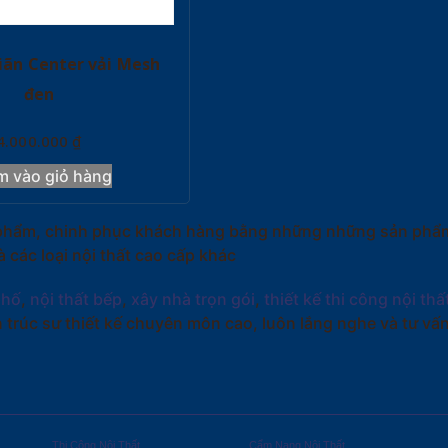
iãn Center vải Mesh
đen
4.000.000
₫
m vào giỏ hàng
ản phẩm, chinh phục khách hàng bằng những những sản phẩm
các loại nội thất cao cấp khác
phố
,
nội thất bếp
,
xây nhà trọn gói
,
thiết kế thi công nội thấ
 trúc sư thiết kế chuyên môn cao, luôn lắng nghe và tư v
Thi Công Nội Thất
Cẩm Nang Nội Thất