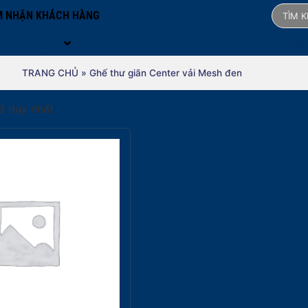
 NHẬN KHÁCH HÀNG
LĨNH VỰC
TIN TỨC
MAKE YOUR SPACE
ONLINE
TRANG CHỦ
»
Ghế thư giãn Center vải Mesh đen
uả duy nhất