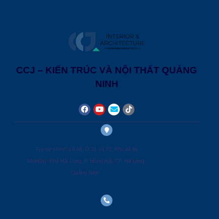
CCJ – KIẾN TRÚC VÀ NỘI THẤT QUẢNG
NINH
Trụ sở chính: Lô A8, Ô 31 và 32, Khu đô thị
MonBay, Phố Hải Long, P. Hồng Hải, TP. Hạ Long,
Quảng Ninh