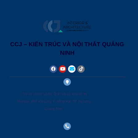
CCJ – KIẾN TRÚC VÀ NỘI THẤT QUẢNG
NINH
Trụ sở chính: Lô A8, Ô 31 và 32, Khu đô thị
MonBay, Phố Hải Long, P. Hồng Hải, TP. Hạ Long,
Quảng Ninh