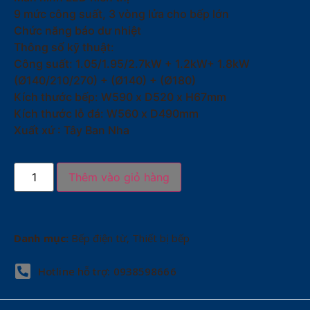
9 mức công suất, 3 vòng lửa cho bếp lớn
Chức năng báo dư nhiệt
Thông số kỹ thuật:
Công suất: 1.05/1.95/2.7kW + 1.2kW+ 1.8kW
(Ø140/210/270) + (Ø140) + (Ø180)
Kích thước bếp: W590 x D520 x H67mm
Kích thước lỗ đá: W560 x D490mm
Xuất xứ : Tây Ban Nha
Thêm vào giỏ hàng
Danh mục:
Bếp điện từ
,
Thiết bị bếp
Hotline hỗ trợ: 0938598666