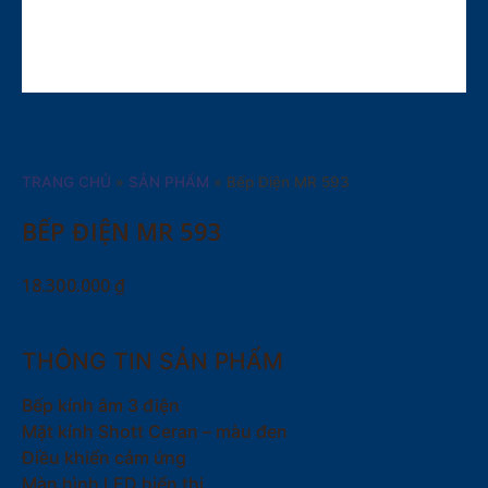
TRANG CHỦ
»
SẢN PHẨM
»
Bếp Điện MR 593
BẾP ĐIỆN MR 593
18.300.000
₫
THÔNG TIN SẢN PHẨM
Bếp kính âm 3 điện
Mặt kính Shott Ceran – màu đen
Điều khiển cảm ứng
Màn hình LED hiển thị