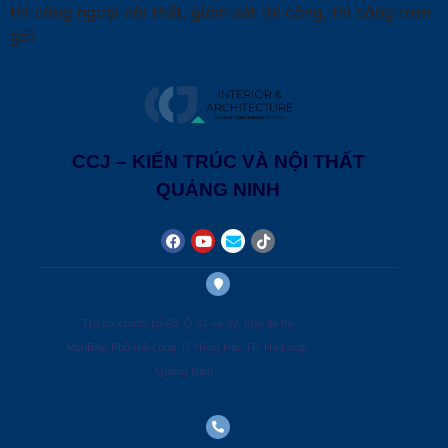
thi công ngoại nội thất, giám sát thi công, thi công trọn
gói
CCJ – KIẾN TRÚC VÀ NỘI THẤT
QUẢNG NINH
Trụ sở chính: Lô A8, Ô 31 và 32, Khu đô thị
MonBay, Phố Hải Long, P. Hồng Hải, TP. Hạ Long,
Quảng Ninh