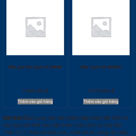
Bếp gas âm 2 gas AS 9602B
Bếp 2 gas AS 9402BG
7.480.000
₫
9.570.000
₫
Thêm vào giỏ hàng
Thêm vào giỏ hàng
Nội thất CCJ
cung cấp sản phẩm Bếp Điện MR 593 và
các loại nội thất cao cấp khác. Các dịch vụ của Nội
Thất CCJ: Thiết kế kiến trúc, thiết kế thi công nội thất,