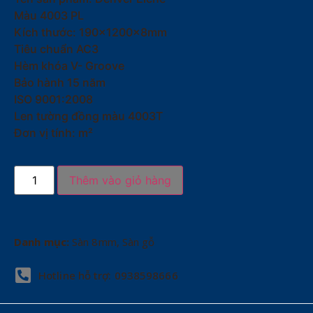
Màu 4003 PL
Kích thước: 190x1200x8mm
Tiêu chuẩn AC3
Hèm khóa V- Groove
Bảo hành 15 năm
ISO 9001:2008
Len tường đồng màu 4003T
Đơn vị tính: m²
Thêm vào giỏ hàng
Danh mục:
Sàn 8mm
,
Sàn gỗ
Hotline hỗ trợ: 0938598666