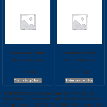
SAN AC 4016 PL – 8MM
SAN AC 4015 PL – 8MM
(Mellow Chestnut)
(Mellow Chestnut)
275.000
₫
275.000
₫
Thêm vào giỏ hàng
Thêm vào giỏ hàng
Nội thất CCJ
cung cấp sản phẩm SAN AC 4003 PL –
8MM (Denver Eiche) và các loại nội thất cao cấp khác.
Các dịch vụ của Nội Thất CCJ: Thiết kế kiến trúc, thiết