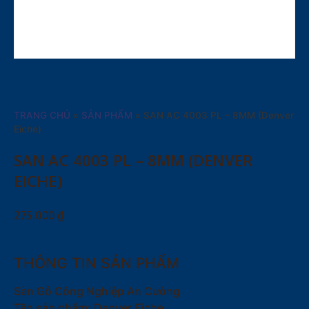
TRANG CHỦ
»
SẢN PHẨM
»
SAN AC 4003 PL – 8MM (Denver
Eiche)
SAN AC 4003 PL – 8MM (DENVER
EICHE)
275.000
₫
THÔNG TIN SẢN PHẨM
Sàn Gỗ Công Nghiệp An Cường
Tên sản phẩm: Denver Eiche