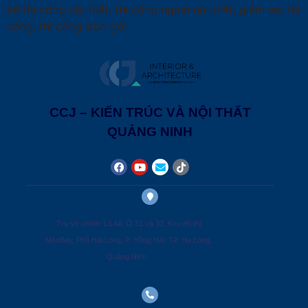
kế thi công nội thất, thi công ngoại nội thất, giám sát thi
công, thi công trọn gói
CCJ – KIẾN TRÚC VÀ NỘI THẤT
QUẢNG NINH
Trụ sở chính: Lô A8, Ô 31 và 32, Khu đô thị
MonBay, Phố Hải Long, P. Hồng Hải, TP. Hạ Long,
Quảng Ninh