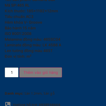
Mã SP:465 RL
Kích thước: 185x1192x12mm
Tiêu chuẩn AC3
Hèm khóa V- Groove
Bảo hành 15 năm
ISO 9001:2008
Melamine đồng màu: 465SC04
Laminate đồng màu: LK 4586 A
Len tường đồng màu 465T
Đơn vị tính: m²
Thêm vào giỏ hàng
Danh mục:
Sàn 12mm
,
Sàn gỗ
Hotline hỗ trợ: 0938598666