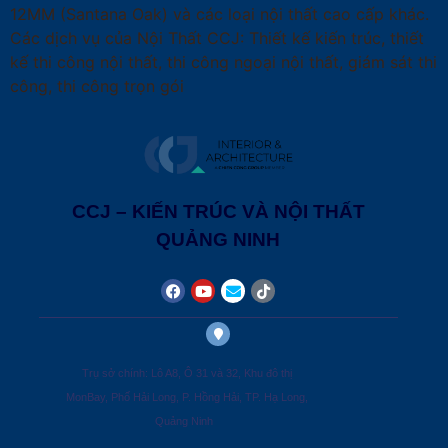
12MM (Santana Oak) và các loại nội thất cao cấp khác.
Các dịch vụ của Nội Thất CCJ: Thiết kế kiến trúc, thiết
kế thi công nội thất, thi công ngoại nội thất, giám sát thi
công, thi công trọn gói
CCJ – KIẾN TRÚC VÀ NỘI THẤT
QUẢNG NINH
Trụ sở chính: Lô A8, Ô 31 và 32, Khu đô thị
MonBay, Phố Hải Long, P. Hồng Hải, TP. Hạ Long,
Quảng Ninh