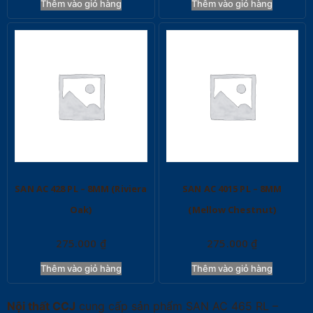
Thêm vào giỏ hàng
Thêm vào giỏ hàng
SAN AC 428 PL – 8MM (Riviera
SAN AC 4015 PL – 8MM
Oak)
(Mellow Chestnut)
275.000
₫
275.000
₫
Thêm vào giỏ hàng
Thêm vào giỏ hàng
Nội thất CCJ
cung cấp sản phẩm SAN AC 465 RL –