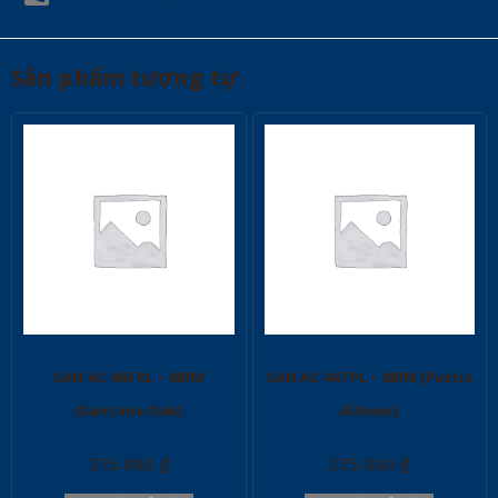
Sản phẩm tương tự
SAN AC 465 RL – 8MM
SAN AC 447 PL – 8MM (Pastis
(Santana Oak)
Allover)
275.000
₫
275.000
₫