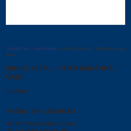
TRANG CHỦ
»
SẢN PHẨM
»
SAN AC 465 RL – 12MM (Santana
Oak)
SAN AC 465 RL – 12MM (SANTANA
OAK)
319.000
₫
THÔNG TIN SẢN PHẨM
Sàn Gỗ Công Nghiệp An Cường
Tên sản phẩm: Santana Oak