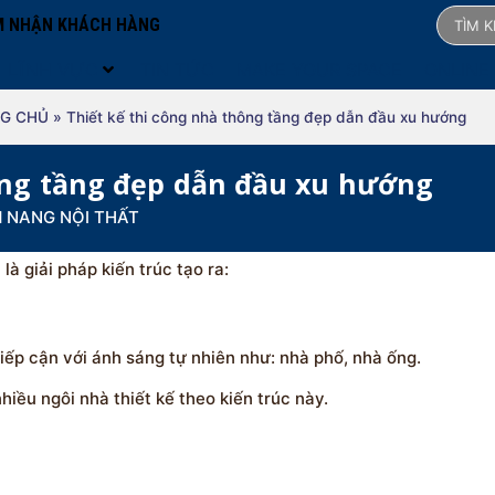
 NHẬN KHÁCH HÀNG
LĨNH VỰC
TIN TỨC
MAKE YOUR SPACE
ONLINE
G CHỦ
»
Thiết kế thi công nhà thông tầng đẹp dẫn đầu xu hướng
ông tầng đẹp dẫn đầu xu hướng
 NANG NỘI THẤT
à giải pháp kiến trúc tạo ra:
tiếp cận với ánh sáng tự nhiên như: nhà phố, nhà ống.
iều ngôi nhà thiết kế theo kiến trúc này.