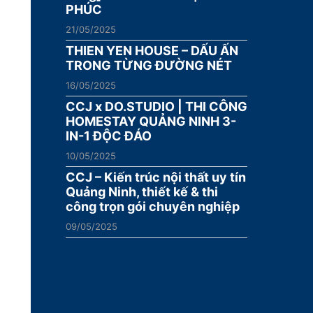
PHÚC
21/05/2025
THIEN YEN HOUSE – DẤU ẤN
TRONG TỪNG ĐƯỜNG NÉT
16/05/2025
CCJ x DO.STUDIO | THI CÔNG
HOMESTAY QUẢNG NINH 3-
IN-1 ĐỘC ĐÁO
10/05/2025
CCJ – Kiến trúc nội thất uy tín
Quảng Ninh, thiết kế & thi
công trọn gói chuyên nghiệp
09/05/2025