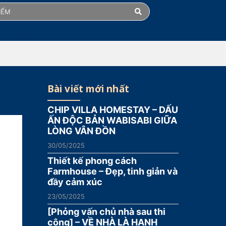
 CATALOGUE
Bài viết mới nhất
CHIP VILLA HOMESTAY – DẤU
ẤN ĐỘC BẢN WABISABI GIỮA
LÒNG VÂN ĐỒN
30/05/2025
Thiết kế phong cách
Farmhouse – Đẹp, tinh giản và
đầy cảm xúc
23/05/2025
[Phỏng vấn chủ nhà sau thi
công] – VỀ NHÀ LÀ HẠNH