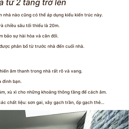
từ 2 tầng trở lên
 nhà nào cũng có thể áp dụng kiểu kiến trúc này.
à chiều sâu tối thiểu là 20m.
m bảo sự hài hòa và cân đối.
 được phân bổ từ trước nhà đến cuối nhà.
hiến âm thanh trong nhà rất rõ và vang.
a đình bạn.
hám, xù xì cho những khoảng thông tầng để cách âm.
ác chất liệu: sơn gai, xây gạch trần, ốp gạch thẻ…