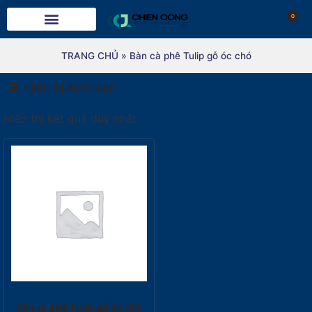
0
TRANG CHỦ
»
Bàn cà phê Tulip gỗ óc chó
Hiển thị danh mục
Hiển thị kết quả duy nhất
Bàn cà phê Tulip gỗ óc chó